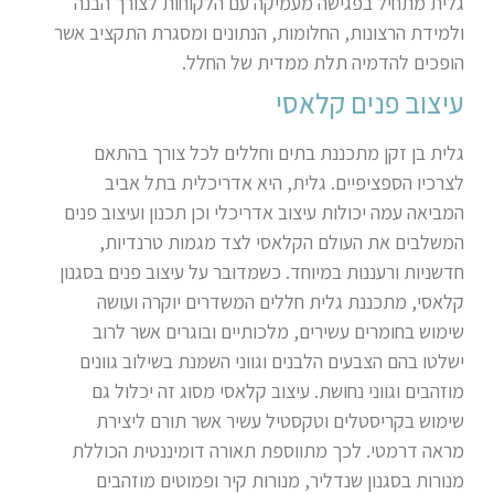
גלית מתחיל בפגישה מעמיקה עם הלקוחות לצורך הבנה
ולמידת הרצונות, החלומות, הנתונים ומסגרת התקציב אשר
הופכים להדמיה תלת ממדית של החלל.
עיצוב פנים קלאסי
גלית בן זקן מתכננת בתים וחללים לכל צורך בהתאם
לצרכיו הספציפיים. גלית, היא אדריכלית בתל אביב
המביאה עמה יכולות עיצוב אדריכלי וכן תכנון ועיצוב פנים
המשלבים את העולם הקלאסי לצד מגמות טרנדיות,
חדשניות ורעננות במיוחד. כשמדובר על עיצוב פנים בסגנון
קלאסי, מתכננת גלית חללים המשדרים יוקרה ועושה
שימוש בחומרים עשירים, מלכותיים ובוגרים אשר לרוב
ישלטו בהם הצבעים הלבנים וגווני השמנת בשילוב גוונים
מוזהבים וגווני נחושת. עיצוב קלאסי מסוג זה יכלול גם
שימוש בקריסטלים וטקסטיל עשיר אשר תורם ליצירת
מראה דרמטי. לכך מתווספת תאורה דומיננטית הכוללת
מנורות בסגנון שנדליר, מנורות קיר ופמוטים מוזהבים