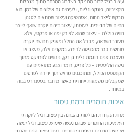
עיצוב רגיל לרוב מתמקד בשדרוג המרחב מתוך מגבלות
תקציביות, פונקציונליות, ולעיתים גם אילוצים של זמן. הוא
מבקש לייצר נוחות, אסתטיקה ועיצוב שמתאים לסגנון
החיים של הדיירים. לעומתו, עיצוב דירות יוקרה שואף לייצר
חוויה כוללת – עיצוב שהוא לא רק יפה או פרקטי, אלא
מעורר השראה, מבדל את החלל ומעניק תחושת יוקרה
מוחשית כבר מהכניסה לדירה. במקרים אלה, מעצב או
מעצבת פנים דוגמת גלית בן זקן, ניגשים לפרויקט מתוך
גישה הוליסטית – כל פריט, חומר וצבע מתואמים עם
הקונספט הכולל, ומתוכננים מראש תוך ירידה לפרטים
שמקבלים משמעות ייחודית כאשר מדובר בסטנדרט גבוה
במיוחד.
איכות חומרים ורמת גימור
אחת הנקודות הבולטות בהבחנה בין עיצוב רגיל ליוקרתי
היא איכות החומרים שבהם נעשה שימוש. עיצוב רגיל יעשה
שימוש במוצרים זמינים ומסחריים, בעוד עיצוב פנים יוקרתי