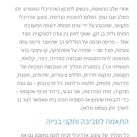
אחרי שלב הרעיונות, ניגשים לתכנון האדריכלי המפורט. זהו
השלב שבו הופך החלום לתוכנית הנדסית. עיצוב אדריכלי
מקצועי, שמבוצע על ידי גורם מומחה דוגמת המעצבת
הפנים גלית בן זקן, שואף לאזן בין צורה לפונקציה: מצד
אחד – פריסה חכמה של החללים כך שתיווצר זרימה נוחה
ונעימה; מצד שני – שמירה על אסתטיקה, קו עיצובי ברור
והתאמה לרוח הסגנונית שנבחרה (מודרני, כפרי, קלאסי,
תעשייתי וכו'). במסגרת תהליך זה מגובשות תוכניות של
הקומות, מיקומי חדרים, חללים ציבוריים, שירותים, מטבח,
מדרגות, פתחים, חלונות ודלתות. כל פרט נבחן – גם גובה
התקרה, זווית המדרגות, אור טבעי, בידוד תרמי ואקוסטי –
כדי להבטיח שהתוצאה הסופית תהיה בית שאפשר לגור בו
לאורך זמן בנוחות מלאה.
התאמה לסביבה ותקני בנייה
כל תהליך של עיצוב אדריכלי לבית לוקח בחשבון גם את