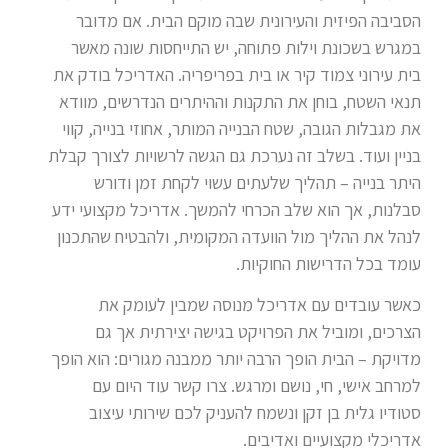
הסביבה הפיזית והעירונית שבה מוקם הבית. אם מדובר
במגרש בשכונת וילות פתוחה, יש התייחסות שונה מאשר
בית עירוני צמוד קיר או בית בפריפריה. האדריכל בודק את
תנאי השטח, בוחן את התקנות וההיתרים הנדרשים, מוודא
את מגבלות הגובה, שטח הבנייה המותר, אחוזי בנייה, קווי
בניין ועוד. בשלב זה נערכת גם הגשה לרשויות לצורך קבלת
היתר בנייה – תהליך שלעתים עשוי לקחת זמן ודורש
סבלנות, אך הוא שלב הכרחי להמשך. אדריכל מקצועי ידע
לנהל את ההליך מול הוועדה המקומית, ולהבטיח שהתכנון
עומד בכל הדרישות החוקיות.
כאשר עובדים עם אדריכל מנוסה שמבין לעומק את
הצרכים, ומוביל את הפרויקט בגישה יצירתית אך גם
מדויקת – הבית הופך הרבה יותר ממבנה מגורים: הוא הופך
למרחב אישי, חי, נושם ומרגש. צרו קשר עוד היום עם
סטודיו גלית בן זקן ונשמח להעניק לכם שירותי עיצוב
אדריכלי מקצועיים ואדיבים.