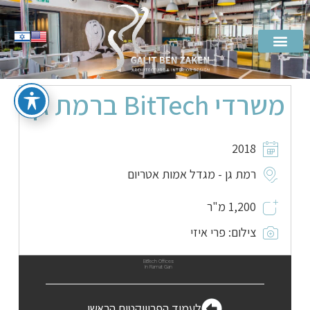
משרדי BitTech ברמת גן
2018
רמת גן - מגדל אמות אטריום
1,200 מ"ר
צילום: פרי איזי
BitTech Offices
In Ramat Gan
לעמוד הפרוייקטים הראשי