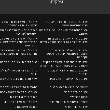
ועסקיים.
אדריכלות בתים – תכנון מדויק לבית
אדריכלות ועיצוב פנים – שילוב ח
פרטי בהתאמה אישית
פונקציונליות לאסתטיקה
עיצוב בתים פרטיים – תכנון נכון לבית נוח
מעצבי פנים – כך תבחרו את המ
ומעוצב
המתאים לפרויקט
עיצוב משרדי הייטק בתל אביב עם
אדריכלות משרדים יוקרתית עם 
אדריכלים בתל אביב לפרויקטים עסקיים
משרדים יוקרתי לחללים עסקיים
מתקדמים
אדריכלית מומלצת בתל אביב עם
אדריכלית משרדים מומלצת ברח
מעצבת פנים בתל אביב לפרויקטים
עם תכנון משרדים לעסקים וחבר
יוקרתיים
אדריכלית לחברת הייטק בפתח תקווה:
לגור ליד הים: עיצוב פנים יוקרתי
תכנון מתקדם בפארק עופר וקריית אריה
עיצוב פנים מודרני – באילו צבעים
מה ההבדל בין הום סטיילינג לעי
לבחור?
פנים?
עיצוב משרדים יוקרתי בתל אביב
איך לתכנן נכון עיצוב פנים לפנ
שימוש נכון בצבעים בעיצוב פנים
החשיבות של תאורה בעיצוב פני
עיצוב משרד מודרני
עיצוב פנים למשרד משופץ ברחו
תכנון אדריכלי
מעצבי פנים ואדריכלים
מעצבת פנים מומלצת בתל אביב
אדריכלית מומלצת ברמת גן
אדריכל לבית פרטי
מעצבת פנים במרכז