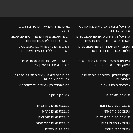
אדריכלים בתל אביב – תכנון אורבני
בתים מודרניים – קווים נקיים ועיצוב
מדויק ומודרני
עדכני
אדריכלות ועיצוב פנים עם עיצוב פנים
תכנון ועיצוב משרדים מודרניים עם עיצוב
יוקרתי למגורים ולבתים פרטיים
משרד מודרני לעסקים וחברות
עיצוב וילות יוקרתיות עם עיצוב פנים
עיצוב פנים בית פרטי עם עיצוב פנים
וילות בסגנון מודרני וחדשני
משרדים לחללים פרטיים ועסקיים
איירפורט סיטי והסביבה: עיצוב משרדי
המהפכה של מתחם ה-1000: עיצוב
הייטק וחללי עבודה בלוד
משרדי הייטק בראשון לציון
יוקרה בחולון: עיצוב פנים בשכונות
וילות בנס ציונה: עיצוב המשלב כפריות
הפרימיום
עם יוקרה אורבנית
אדריכלים בתל אביב
מה ההבדל בין עיצוב רגיל ליוקרתי?
מעצבת משרדים
עיצוב קליניקה
מעצבת פנים ברחובות
מעצבת פנים בהרצליה
עיצוב פנים קלאסי
מעצבת פנים בת"א
מעצבת פנים למשרדים
מעצבת פנים מומלצת
עיצוב אדריכלי לבית
מעצבת פנים בתל אביב
עיצוב כפרי מודרני
אדריכלות כפרית