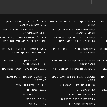
כם בין
אדריכלי יוקרה – כך יוצרים בתים ברמה
אדריכלים במרכז – פתרונות תכנון
אחרת
מתקדמים לכל פרויקט
ומחה
עיצוב משרדים – יצירת סביבת עבודה
עיצוב פנים מודרני – מראה עדכני עם
חכמה ומרשימה
חשיבה פונקציונלית
עיצוב
עיצוב בתים פרטיים יוקרתיים עם עיצוב
אדריכלית פנים מובילה עם מעצבת פנים
אדריכלי לבית בהתאמה אישית
במרכז לפרויקטים יוקרתיים ומדויקים
ובות
עיצוב משרדים ביבנה: חדשנות בפארק
עסקים בצמיחה: תכנון ועיצוב משרדים
ות
המדע הדרומי
בבת ים (פארק העסקים החדש)
 בבת ים
הבית ביבנה הירוקה: אדריכלות ועיצוב
עיצוב וילות בראשון לציון: מרמת הדר
פנים למשפחות
ועד השכונות החדשות
צוב
טיפים לעיצוב משרד הייטק חכם ויעיל
עיצוב בתים פרטיים – מאיפה מתחילים
טהאוז?
מה כולל תהליך עיצוב אדריכלי לבית
מה חשוב לדעת לפני תהליך תכנון
פרטי?
משרדים?
ם
שדרוג הבית בעזרת אקססוריז
אדריכלית משרדים בהרצליה
בות
אדריכלית פנים
מעצבת משרדים
אדריכלות ועיצוב פנים
עיצוב פנים בית פרטי
אדריכלית מומלצת בהרצליה
עיצוב פנים במרכז
עיצוב פנים פנטהאוזים
עיצוב תעשייתי