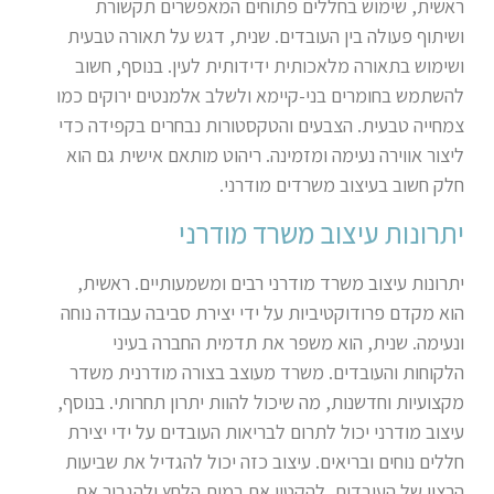
ראשית, שימוש בחללים פתוחים המאפשרים תקשורת
ושיתוף פעולה בין העובדים. שנית, דגש על תאורה טבעית
ושימוש בתאורה מלאכותית ידידותית לעין. בנוסף, חשוב
להשתמש בחומרים בני-קיימא ולשלב אלמנטים ירוקים כמו
צמחייה טבעית. הצבעים והטקסטורות נבחרים בקפידה כדי
ליצור אווירה נעימה ומזמינה. ריהוט מותאם אישית גם הוא
חלק חשוב בעיצוב משרדים מודרני
.
יתרונות עיצוב משרד מודרני
יתרונות עיצוב משרד מודרני רבים ומשמעותיים. ראשית,
הוא מקדם פרודוקטיביות על ידי יצירת סביבה עבודה נוחה
ונעימה. שנית, הוא משפר את תדמית החברה בעיני
הלקוחות והעובדים. משרד מעוצב בצורה מודרנית משדר
מקצועיות וחדשנות, מה שיכול להוות יתרון תחרותי. בנוסף,
עיצוב מודרני יכול לתרום לבריאות העובדים על ידי יצירת
חללים נוחים ובריאים. עיצוב כזה יכול להגדיל את שביעות
הרצון של העובדים, להקטין את רמות הלחץ ולהגביר את