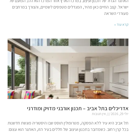
האתגר הגדול של תכנון ועיצוב במרכז הארץ אזור המרכז הוא הלב הפועם של
ישראל. קצב החיים כאן מהיר, המגדלים מטפסים לשמיים, והצורך במרחבים
מעוררי השראה
קרא עוד »
אדריכלים בתל אביב – תכנון אורבני מדויק ומודרני
יולי 29, 2026
אין תגובות
תל אביב היא עיר ללא הפסקה, מטרופולין תוסס שבו היסטוריה פוגשת חדשנות
בכל קרן רחוב. כשמדובר בתכנון ועיצוב של חללים בעיר הזו, האתגר הוא עצום: