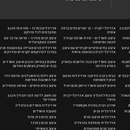
כם בין
אדריכלי יוקרה – כך יוצרים בתים ברמה
אדריכלים במרכז – פתרונות תכנון
אחרת
מתקדמים לכל פרויקט
ומחה
עיצוב משרדים – יצירת סביבת עבודה
עיצוב פנים מודרני – מראה עדכני עם
חכמה ומרשימה
חשיבה פונקציונלית
עיצוב
עיצוב בתים פרטיים יוקרתיים עם עיצוב
אדריכלית פנים מובילה עם מעצבת פנים
אדריכלי לבית בהתאמה אישית
במרכז לפרויקטים יוקרתיים ומדויקים
ובות
עיצוב משרדים ביבנה: חדשנות בפארק
עסקים בצמיחה: תכנון ועיצוב משרדים
ות
המדע הדרומי
בבת ים (פארק העסקים החדש)
 בבת ים
הבית ביבנה הירוקה: אדריכלות ועיצוב
עיצוב וילות בראשון לציון: מרמת הדר
פנים למשפחות
ועד השכונות החדשות
צוב
טיפים לעיצוב משרד הייטק חכם ויעיל
עיצוב בתים פרטיים – מאיפה מתחילים
טהאוז?
מה כולל תהליך עיצוב אדריכלי לבית
מה חשוב לדעת לפני תהליך תכנון
פרטי?
משרדים?
ם
שדרוג הבית בעזרת אקססוריז
אדריכלית משרדים בהרצליה
בות
אדריכלית פנים
מעצבת משרדים
אדריכלות ועיצוב פנים
עיצוב פנים בית פרטי
אדריכלית מומלצת בהרצליה
עיצוב פנים במרכז
עיצוב פנים פנטהאוזים
עיצוב תעשייתי