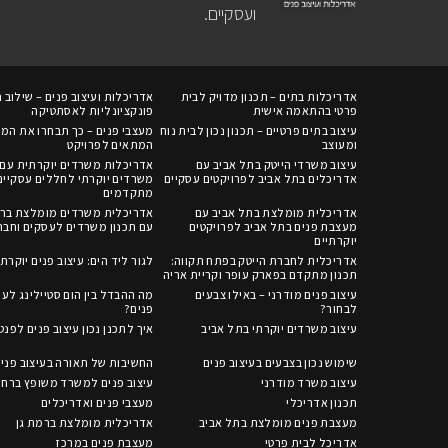
ועסקיים.
אדריכלות בתים – תכנון מדויק לבית
אדריכלות ועיצוב פנים – שילוב ח
פרטי בהתאמה אישית
פונקציונליות לאסתטיקה
עיצוב בתים פרטיים – תכנון נכון לבית נוח
מעצבי פנים – כך תבחרו את המ
ומעוצב
המתאים לפרויקט
עיצוב משרדי הייטק בתל אביב עם
אדריכלות משרדים יוקרתית עם 
אדריכלים בתל אביב לפרויקטים עסקיים
משרדים יוקרתי לחללים עסקיים
מתקדמים
אדריכלית מומלצת בתל אביב עם
אדריכלית משרדים מומלצת ברח
מעצבת פנים בתל אביב לפרויקטים
עם תכנון משרדים לעסקים וחבר
יוקרתיים
אדריכלית לחברת הייטק בפתח תקווה:
לגור ליד הים: עיצוב פנים יוקרתי
תכנון מתקדם בפארק עופר וקריית אריה
עיצוב פנים מודרני – באילו צבעים
מה ההבדל בין הום סטיילינג לעי
לבחור?
פנים?
עיצוב משרדים יוקרתי בתל אביב
איך לתכנן נכון עיצוב פנים לפנ
שימוש נכון בצבעים בעיצוב פנים
החשיבות של תאורה בעיצוב פני
עיצוב משרד מודרני
עיצוב פנים למשרד משופץ ברחו
תכנון אדריכלי
מעצבי פנים ואדריכלים
מעצבת פנים מומלצת בתל אביב
אדריכלית מומלצת ברמת גן
אדריכל לבית פרטי
מעצבת פנים במרכז