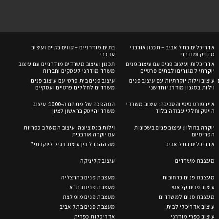
אדריכלים בתל אביב – תכנון אורבני
בתים מודרניים – קווים נקיים ועיצוב
מדויק ומודרני
עדכני
אדריכלות ועיצוב פנים עם עיצוב פנים
תכנון ועיצוב משרדים מודרניים עם עיצוב
יוקרתי למגורים ולבתים פרטיים
משרד מודרני לעסקים וחברות
עיצוב וילות יוקרתיות עם עיצוב פנים
עיצוב פנים בית פרטי עם עיצוב פנים
וילות בסגנון מודרני וחדשני
משרדים לחללים פרטיים ועסקיים
איירפורט סיטי והסביבה: עיצוב משרדי
המהפכה של מתחם ה-1000: עיצוב
הייטק וחללי עבודה בלוד
משרדי הייטק בראשון לציון
יוקרה בחולון: עיצוב פנים בשכונות
וילות בנס ציונה: עיצוב המשלב כפריות
הפרימיום
עם יוקרה אורבנית
אדריכלים בתל אביב
מה ההבדל בין עיצוב רגיל ליוקרתי?
מעצבת משרדים
עיצוב קליניקה
מעצבת פנים ברחובות
מעצבת פנים בהרצליה
עיצוב פנים קלאסי
מעצבת פנים בת"א
מעצבת פנים למשרדים
מעצבת פנים מומלצת
עיצוב אדריכלי לבית
מעצבת פנים בתל אביב
עיצוב כפרי מודרני
אדריכלות כפרית