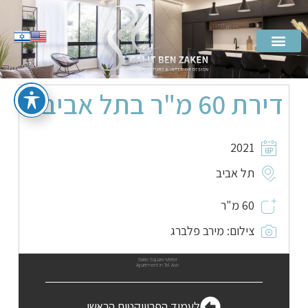
דירת 60 מ"ר בתל אביב
2021
תל אביב
60 מ"ר
צילום: מירב פלברג
Sixtie Square Meter
Apartment In Tel Aviv
לעמוד הפרוייקטים הראשי