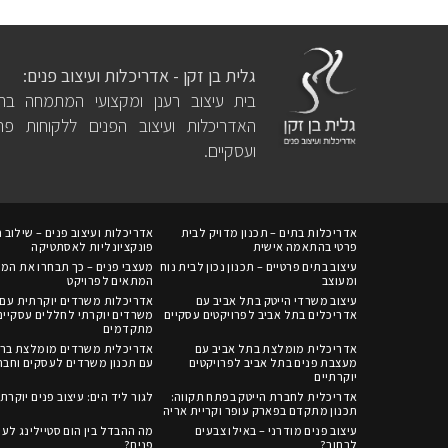
גלית בן זקן - אדריכלות ועיצוב פנים:
בית עיצוב רענן ומקצועי המתמחה בתח
האדריכלות ועיצוב הפנים ללקוחות פרט
ועסקיים.
אדריכלות בתים – תכנון מדויק לבית
אדריכלות ועיצוב פנים – שילוב ח
פרטי בהתאמה אישית
פונקציונליות לאסתטיקה
עיצוב בתים פרטיים – תכנון נכון לבית נוח
מעצבי פנים – כך תבחרו את המ
ומעוצב
המתאים לפרויקט
עיצוב משרדי הייטק בתל אביב עם
אדריכלות משרדים יוקרתית עם 
אדריכלים בתל אביב לפרויקטים עסקיים
משרדים יוקרתי לחללים עסקיים
מתקדמים
אדריכלית מומלצת בתל אביב עם
אדריכלית משרדים מומלצת ברח
מעצבת פנים בתל אביב לפרויקטים
עם תכנון משרדים לעסקים וחבר
יוקרתיים
אדריכלית לחברת הייטק בפתח תקווה:
לגור ליד הים: עיצוב פנים יוקרתי
תכנון מתקדם בפארק עופר וקריית אריה
עיצוב פנים מודרני – באילו צבעים
מה ההבדל בין הום סטיילינג לעי
לבחור?
פנים?