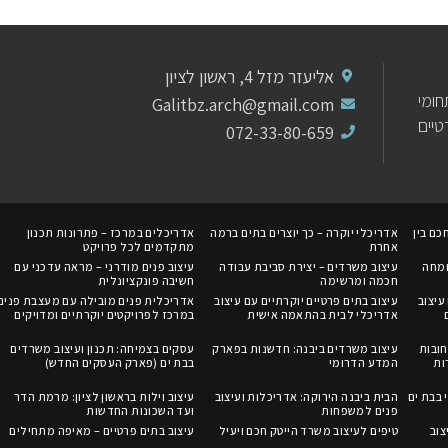
אליעזר מזל 4, ראשון לציון
ומי
Galitbz.arch@gmail.com
יים
072-33-80-659
כם בין
אדריכלי יוקרה – כך יוצרים בתים ברמה
אדריכלים במרכז – פתרונות תכנון
אחרת
מתקדמים לכל פרויקט
ומחה
עיצוב משרדים – יצירת סביבת עבודה
עיצוב פנים מודרני – מראה עדכני עם
חכמה ומרשימה
חשיבה פונקציונלית
עיצוב
עיצוב בתים פרטיים יוקרתיים עם עיצוב
אדריכלית פנים מובילה עם מעצבת פנים
אדריכלי לבית בהתאמה אישית
במרכז לפרויקטים יוקרתיים ומדויקים
ובות
עיצוב משרדים ביבנה: חדשנות בפארק
עסקים בצמיחה: תכנון ועיצוב משרדים
ות
המדע הדרומי
בבת ים (פארק העסקים החדש)
 בבת ים
הבית ביבנה הירוקה: אדריכלות ועיצוב
עיצוב וילות בראשון לציון: מרמת הדר
פנים למשפחות
ועד השכונות החדשות
צוב
טיפים לעיצוב משרד הייטק חכם ויעיל
עיצוב בתים פרטיים – מאיפה מתחילים